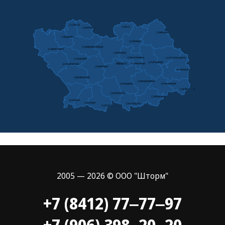
2005 — 2026 © ООО "Шторм"
+7 (8412) 77‒77‒97
+7 (906) 398‒20‒20